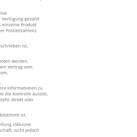
eine
 Verfügung gestellt
s einzelne Produkt
er Postleitzahlen),
schrieben ist,
boten werden,
 dem Vertrag vom
com.
,
ere Informationen zu
e die Kontrolle ausübt,
teht, direkt oder
 bestimmt ist.
llung inklusive
chäft, nicht jedoch