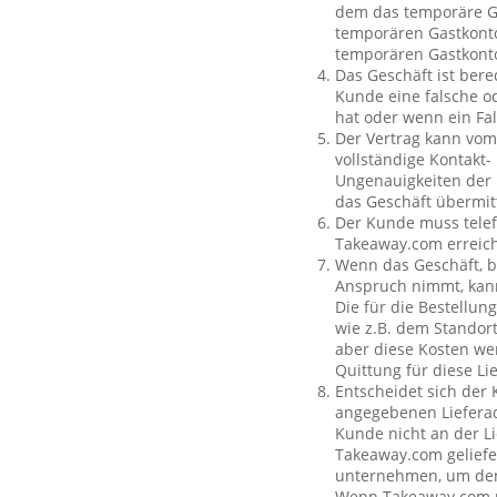
dem das temporäre Ga
temporären Gastkonto
temporären Gastkont
Das Geschäft ist bere
Kunde eine falsche o
hat oder wenn ein Fal
Der Vertrag kann vom
vollständige Kontakt-
Ungenauigkeiten der 
das Geschäft übermit
Der Kunde muss telef
Takeaway.com erreich
Wenn das Geschäft, b
Anspruch nimmt, kan
Die für die Bestellu
wie z.B. dem Standor
aber diese Kosten wer
Quittung für diese L
Entscheidet sich der
angegebenen Lieferad
Kunde nicht an der Li
Takeaway.com geliefe
unternehmen, um den 
Wenn Takeaway.com ni