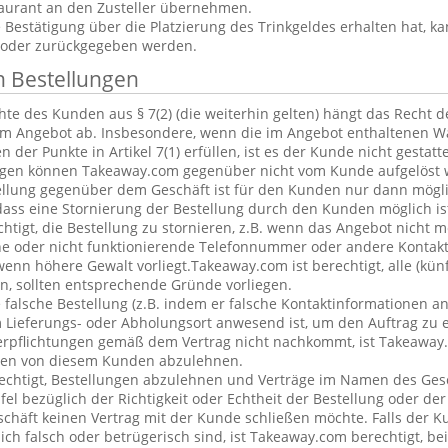
aurant an den Zusteller übernehmen.
estätigung über die Platzierung des Trinkgeldes erhalten hat, ka
 oder zurückgegeben werden.
n Bestellungen
te des Kunden aus § 7(2) (die weiterhin gelten) hängt das Recht 
em Angebot ab. Insbesondere, wenn die im Angebot enthaltenen Wa
 der Punkte in Artikel 7(1) erfüllen, ist es der Kunde nicht gestatt
ngen können Takeaway.com gegenüber nicht vom Kunde aufgelöst 
ellung gegenüber dem Geschäft ist für den Kunden nur dann mögl
dass eine Stornierung der Bestellung durch den Kunden möglich is
chtigt, die Bestellung zu stornieren, z.B. wenn das Angebot nicht 
he oder nicht funktionierende Telefonnummer oder andere Kontak
nn höhere Gewalt vorliegt.Takeaway.com ist berechtigt, alle (kün
, sollten entsprechende Gründe vorliegen.
alsche Bestellung (z.B. indem er falsche Kontaktinformationen an
 Lieferungs- oder Abholungsort anwesend ist, um den Auftrag zu e
erpflichtungen gemäß dem Vertrag nicht nachkommt, ist Takeaway.
ngen von diesem Kunden abzulehnen.
echtigt, Bestellungen abzulehnen und Verträge im Namen des Ges
l bezüglich der Richtigkeit oder Echtheit der Bestellung oder de
eschäft keinen Vertrag mit der Kunde schließen möchte. Falls der 
lich falsch oder betrügerisch sind, ist Takeaway.com berechtigt, bei