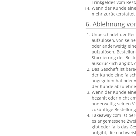
Trinkgeldes vom Rest
Wenn der Kunde eine B
mehr zurückerstattet
6. Ablehnung vo
Unbeschadet der Rech
aufzulösen, von sein
oder anderweitig einen
aufzulösen. Bestellu
Stornierung der Best
ausdrücklich angibt, 
Das Geschäft ist bere
der Kunde eine falsc
angegeben hat oder we
der Kunde abzulehnen
Wenn der Kunde eine f
bezahlt oder nicht am
anderweitig seinen V
zukünftige Bestellu
Takeaway.com ist ber
es angemessene Zweife
gibt oder falls das G
aufgibt, die nachweis