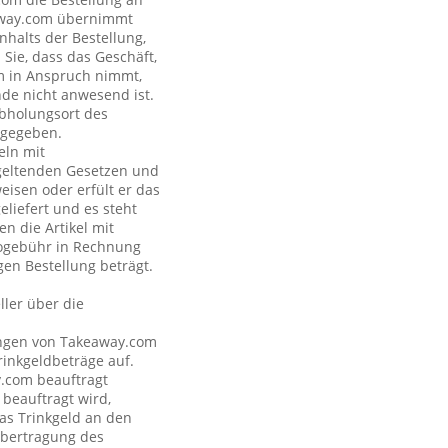
eaway.com übernimmt
nhalts der Bestellung,
Sie, dass das Geschäft,
om in Anspruch nimmt,
nde nicht anwesend ist.
Abholungsort des
ngegeben.
eln mit
geltenden Gesetzen und
eisen oder erfült er das
eliefert und es steht
n die Artikel mit
nogebühr in Rechnung
gen Bestellung beträgt.
ler über die
tungen von Takeaway.com
inkgeldbeträge auf.
y.com beauftragt
 beauftragt wird,
as Trinkgeld an den
Übertragung des