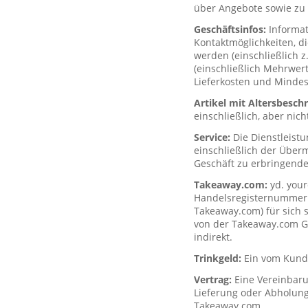
über Angebote sowie zu 
Geschäftsinfos:
Informa
Kontaktmöglichkeiten, d
werden (einschließlich z
(einschließlich Mehrwerts
Lieferkosten und Mindes
Artikel mit Altersbesc
einschließlich, aber nich
Service:
Die Dienstleist
einschließlich der Über
Geschäft zu erbringende
Takeaway.com:
yd. your
Handelsregisternummer H
Takeaway.com) für sich s
von der Takeaway.com Gro
indirekt.
Trinkgeld:
Ein vom Kunde
Vertrag:
Eine Vereinbar
Lieferung oder Abholung
Takeaway.com.