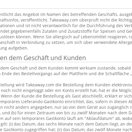
ntlicht das Angebot im Namen des betreffenden Geschäfts, ausg
äftsinfos, veröffentlicht. Takeaway.com überprüft nicht die Richtig
tionen und ist nicht verantwortlich für die Durchführung des Vert
ndet gegebenenfalls Zutaten und Zusatzstoffe für Speisen und Get
uslösen können. Wenn Sie allergisch auf Lebensmittel reagieren, ra
Geschäft in Verbindung zu setzen, um sich über verwendete Allerge
lung aufgeben.
chen dem Geschäft und Kunden
n dem Geschäft und dem Kunden kommt wirksam zustande, sobald 
 Ende des Bestellvorgangs auf der Plattform und die Schaltfläche „
tellung wird Takeaway.com die Bestellung dem Kunden elektronisc
och nicht eingeloggt oder ein Konto erstellt hat, hat er die Möglic
. Wenn der Kunde die Bestellung als Gast abschließt, erklärt er sic
emporäres Lieferando-Gastkonto einrichtet, das, sofern in diesen 
 nicht anders angegeben, nur (a) von dem Gerät aus zugänglich is
, und (b) für einen Zeitraum von bis zu zwölf Monaten nach dem D
en auf sein temporäres Gastkonto läuft am "Ablaufdatum" ab, wobe
gilt: (i) das Datum, das sechs Monate nach dem Datum liegt, an d
 Gastkonto zugegriffen hat; (ii) das Datum, das zwölf Monate nac