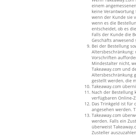
einem angemessenen O
keine Verantwortung f
wenn der Kunde sie vo
wenn es die Bestellun
entscheidet, ob es di
Falls der Kunde die 
Geschäfts anwesend s
Bei der Bestellung so
Altersbeschränkung:
Vorschriften aufforde
Mindestalter nicht, w
Takeaway.com und dem
Altersbeschränkung g
gestellt werden, die 
Takeaway.com übernim
Nach der Bestellung 
verfügbaren Online-Z
Das Trinkgeld ist für
angesehen werden. Ta
Takeaway.com überweis
werden. Falls ein Zus
überweist Takeaway.c
Zusteller auszuzahle