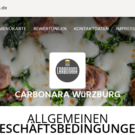
o.de
MENÜKARTE
BEWERTUNGEN
KONTAKTDATEN
IMPRES
CARBONARA WüRZBURG
ALLGEMEINEN
ESCHÄFTSBEDINGUNG