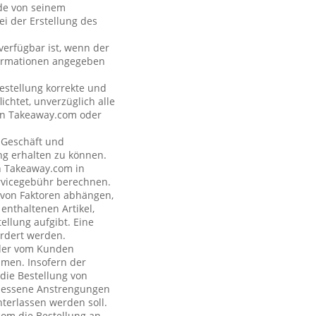
nde von seinem
i der Erstellung des
verfügbar ist, wenn der
formationen angegeben
estellung korrekte und
ichtet, unverzüglich alle
 an Takeaway.com oder
s Geschäft und
ng erhalten zu können.
on Takeaway.com in
rvicegebühr berechnen.
e von Faktoren abhängen,
enthaltenen Artikel,
ellung aufgibt. Eine
rdert werden.
n der vom Kunden
hmen. Insofern der
 die Bestellung von
emessene Anstrengungen
terlassen werden soll.
com die Bestellung an