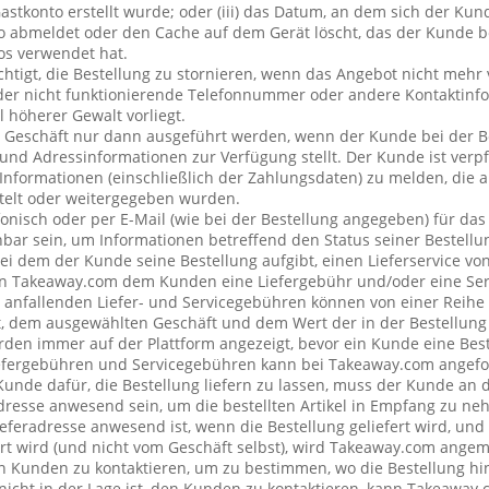
stkonto erstellt wurde; oder (iii) das Datum, an dem sich der Ku
 abmeldet oder den Cache auf dem Gerät löscht, das der Kunde be
os verwendet hat.
chtigt, die Bestellung zu stornieren, wenn das Angebot nicht mehr 
der nicht funktionierende Telefonnummer oder andere Kontaktin
l höherer Gewalt vorliegt.
 Geschäft nur dann ausgeführt werden, wenn der Kunde bei der B
 und Adressinformationen zur Verfügung stellt. Der Kunde ist verpfl
Informationen (einschließlich der Zahlungsdaten) zu melden, die
telt oder weitergegeben wurden.
onisch oder per E-Mail (wie bei der Bestellung angegeben) für da
bar sein, um Informationen betreffend den Status seiner Bestellu
ei dem der Kunde seine Bestellung aufgibt, einen Lieferservice v
n Takeaway.com dem Kunden eine Liefergebühr und/oder eine Se
ng anfallenden Liefer- und Servicegebühren können von einer Reih
t, dem ausgewählten Geschäft und dem Wert der in der Bestellung 
den immer auf der Plattform angezeigt, bevor ein Kunde eine Best
iefergebühren und Servicegebühren kann bei Takeaway.com angefo
 Kunde dafür, die Bestellung liefern zu lassen, muss der Kunde a
resse anwesend sein, um die bestellten Artikel in Empfang zu ne
eferadresse anwesend ist, wenn die Bestellung geliefert wird, und
rt wird (und nicht vom Geschäft selbst), wird Takeaway.com ang
Kunden zu kontaktieren, um zu bestimmen, wo die Bestellung hin
cht in der Lage ist, den Kunden zu kontaktieren, kann Takeaway.