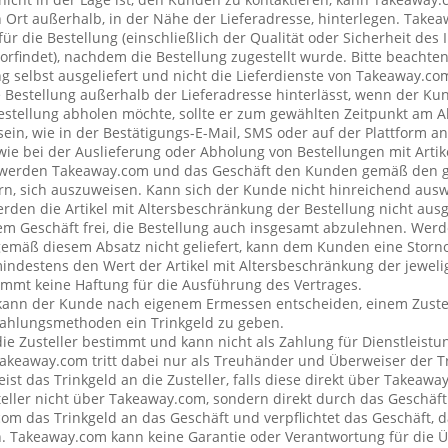
rt außerhalb, in der Nähe der Lieferadresse, hinterlegen. Tak
ür die Bestellung (einschließlich der Qualität oder Sicherheit des I
rfindet), nachdem die Bestellung zugestellt wurde. Bitte beachten 
g selbst ausgeliefert und nicht die Lieferdienste von Takeaway.c
e Bestellung außerhalb der Lieferadresse hinterlässt, wenn der Ku
Bestellung abholen möchte, sollte er zum gewählten Zeitpunkt am 
ein, wie in der Bestätigungs-E-Mail, SMS oder auf der Plattform a
wie bei der Auslieferung oder Abholung von Bestellungen mit Artik
 werden Takeaway.com und das Geschäft den Kunden gemäß den 
rn, sich auszuweisen. Kann sich der Kunde nicht hinreichend ausw
erden die Artikel mit Altersbeschränkung der Bestellung nicht ausg
 Geschäft frei, die Bestellung auch insgesamt abzulehnen. Werde
emäß diesem Absatz nicht geliefert, kann dem Kunden eine Stor
mindestens den Wert der Artikel mit Altersbeschränkung der jeweli
mt keine Haftung für die Ausführung des Vertrages.
kann der Kunde nach eigenem Ermessen entscheiden, einem Zustel
ahlungsmethoden ein Trinkgeld zu geben.
 die Zusteller bestimmt und kann nicht als Zahlung für Dienstleis
keaway.com tritt dabei nur als Treuhänder und Überweiser der Tr
t das Trinkgeld an die Zusteller, falls diese direkt über Takeawa
teller nicht über Takeaway.com, sondern direkt durch das Geschäft
om das Trinkgeld an das Geschäft und verpflichtet das Geschäft, d
n. Takeaway.com kann keine Garantie oder Verantwortung für die 