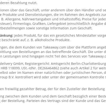
deren Bezahlung nutzt.
tionen über das Geschäft, unter anderem über den Händler und s
ie Produkte und Dienstleistungen, die im Rahmen des Angebots zur
. B. Allergene, Nährwertangaben und Inhaltsstoffe), Preise für jede
teuer), Firmenlogo, Grafiken, Liefergebiet (einschließlich Angabe d
tbestellmengen sowie sonstige Information zum Geschäft.
hränkung:
jedes Produkt, für das ein gesetzliches Mindestalter vorge
t beschränkt auf, z. B. alkoholische Produkte.
ungen, die dem Kunden von Takeaway.com über die Plattform ange
mittlung von Bestellungen an das betreffende Geschäft. Die unter
n Leistungen sind hingegen nicht Teil des Services von Takeaway.
delivery GmbH, Registergericht: Amtsgericht Berlin-Charlottenburg
RB 118099, USt.-IdNr. DE266464862 (siehe auch Artikel 2 für weit
elbst oder im Namen einer natürlichen oder juristischen Person, di
up B.V. kontrolliert wird oder unter der gemeinsamen Kontrolle s
n freiwillig gezahlter Betrag, der für den Zusteller der Bestellung
ung zwischen dem Kunden und dem Geschäft bezüglich einer Beste
 der Bestellung. Parteien des Vertrags sind der Kunde und das Ges